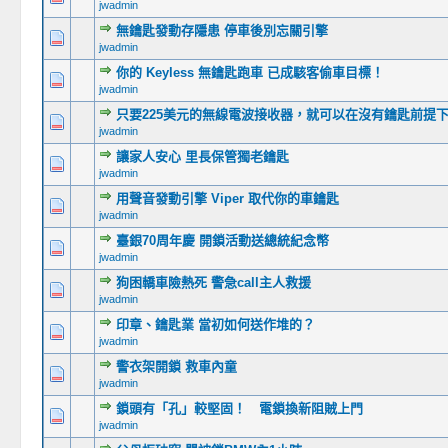
jwadmin
無鑰匙發動存隱患 停車後別忘關引擎
jwadmin
你的 Keyless 無鑰匙跑車 已成駭客偷車目標！
jwadmin
只要225美元的無線電波接收器，就可以在沒有鑰匙前提下
jwadmin
讓家人安心 里長保管獨老鑰匙
jwadmin
用聲音發動引擎 Viper 取代你的車鑰匙
jwadmin
臺銀70周年慶 開鎖活動送總統紀念幣
jwadmin
狗困轎車險熱死 警急call主人救援
jwadmin
印章、鑰匙業 當初如何送作堆的？
jwadmin
警衣架開鎖 救車內童
jwadmin
鎖頭有「孔」較堅固！ 電鎖換新阻賊上門
jwadmin