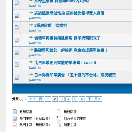
父母拒破窗 嬰被鎖BMW內1小時
jwadmin
逃過鐵達尼號浩劫 這串鑰匙獲得驚人身價
jwadmin
3種居家鎖 這樣挑
jwadmin
偷機車再複製鑰匙備用 偷羊奶竊賊栽了
jwadmin
將硬幣和鑰匙一起拍照 竟會造成嚴重後果！
jwadmin
比汽車鎖更高智能的單車鎖 I Lock It
jwadmin
日本得獎印章廣告 「五十歲的不合格」惹哭觀眾
jwadmin
分頁 (6)：
« 上一頁
1
2
3
4
5
6
下一頁 »
有新回覆
無新回覆
熱門主題（有新回覆）
您有參與的主題
熱門主題（無新回覆）
鎖定主題