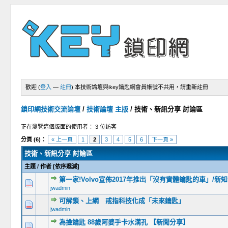
歡迎 (
登入
—
註冊
)
本技術論壇與ikey鑰匙網會員帳號不共用，請重新註冊
鎖印網技術交流論壇
/
技術論壇 主版
/
技術、新訊分享 討論區
正在瀏覽這個版面的使用者： 3 位訪客
分頁 (6)：
« 上一頁
1
2
3
4
5
6
下一頁 »
技術、新訊分享 討論區
主題
/
作者
[
依序遞減
]
第一家!Volvo宣佈2017年推出「沒有實體鑰匙的車」/新
jwadmin
可解鎖、上網 戒指科技化成「未來鑰匙」
jwadmin
為撿鑰匙 88歲阿婆手卡水溝孔 【新聞分享】