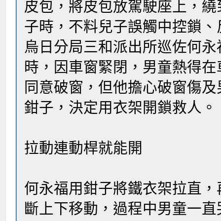
皮包，將皮包放駕駛座上，繞
子時，不料兒子誤觸中控鎖、
烏日分局三和派出所巡佐何永
時，因車窗緊閉，男童熱得在
同意破窗，但他擔心破窗傷及
鉗子，決定用衣架開鎖救人。
拉動連動桿就能開
何永福用鉗子將鐵衣架拉直，
斷上下移動，過程中男童一直