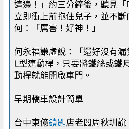
這邊！」約三分鐘後，聽見「
立即衝上前抱住兒子，並不斷
何：「厲害！好神！」
何永福謙虛說：「還好沒有漏
L型連動桿，只要將鐵絲或鐵
動桿就能開啟車門。
早期轎車設計簡單
台中東億
鎖匙
店老闆周秋圳說