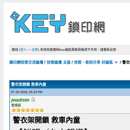
歡迎 (
登入
—
註冊
)
本技術論壇與ikey鑰匙網會員帳號不共用，請重新註冊
鎖印網技術交流論壇
/
技術論壇 主版
/
技術、新訊分享 討論區
/
警衣
警衣架開鎖 救車內童
07-26-2016, 05:34 PM
jwadmin
管理員
警衣架開鎖 救車內童