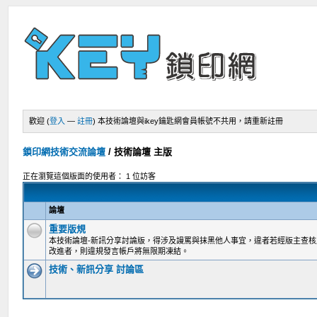
歡迎 (
登入
—
註冊
)
本技術論壇與ikey鑰匙網會員帳號不共用，請重新註冊
鎖印網技術交流論壇
/
技術論壇 主版
正在瀏覽這個版面的使用者： 1 位訪客
論壇
重要版規
本技術論壇-新訊分享討論版，得涉及謾罵與抹黑他人事宜，違者若經版主查
改進者，則違規發言帳戶將無限期凍結。
技術、新訊分享 討論區