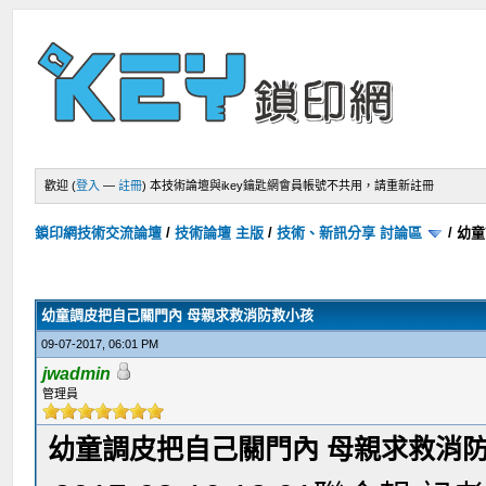
歡迎 (
登入
—
註冊
)
本技術論壇與ikey鑰匙網會員帳號不共用，請重新註冊
鎖印網技術交流論壇
/
技術論壇 主版
/
技術、新訊分享 討論區
/
幼童
幼童調皮把自己關門內 母親求救消防救小孩
09-07-2017, 06:01 PM
jwadmin
管理員
幼童調皮把自己關門內 母親求救消