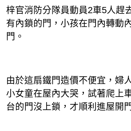
梓官消防分隊員動員2車5人趕
有內鎖的門，小孩在門內轉動
門。
由於這扇鐵門造價不便宜，婦
小女童在屋內大哭，試著爬上
台的門沒上鎖，才順利進屋開