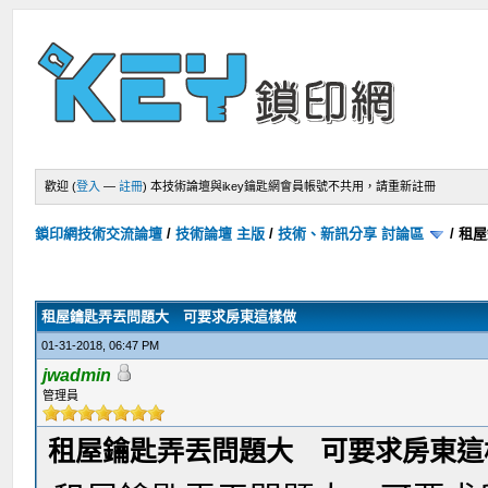
歡迎 (
登入
—
註冊
)
本技術論壇與ikey鑰匙網會員帳號不共用，請重新註冊
鎖印網技術交流論壇
/
技術論壇 主版
/
技術、新訊分享 討論區
/
租屋
租屋鑰匙弄丟問題大 可要求房東這樣做
01-31-2018, 06:47 PM
jwadmin
管理員
租屋鑰匙弄丟問題大 可要求房東這