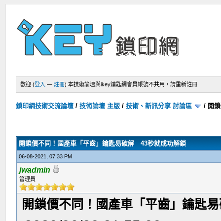
歡迎 (
登入
—
註冊
)
本技術論壇與ikey鑰匙網會員帳號不共用，請重新註冊
鎖印網技術交流論壇
/
技術論壇 主版
/
技術、新訊分享 討論區
/
開鎖
開鎖價不同！國產車「平齒」鑰匙易破解 43秒就成功解鎖
06-08-2021, 07:33 PM
jwadmin
管理員
開鎖價不同！國產車「平齒」鑰匙易