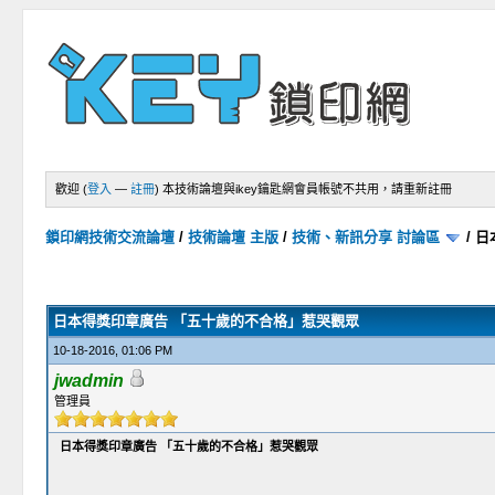
歡迎 (
登入
—
註冊
)
本技術論壇與ikey鑰匙網會員帳號不共用，請重新註冊
鎖印網技術交流論壇
/
技術論壇 主版
/
技術、新訊分享 討論區
/
日
1 次(票) - 平均評價: 5
1
2
3
4
5
日本得獎印章廣告 「五十歲的不合格」惹哭觀眾
10-18-2016, 01:06 PM
jwadmin
管理員
日本得獎印章廣告 「五十歲的不合格」惹哭觀眾