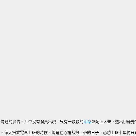
合格」為題的廣告。片中沒有演員出現，只有一顆顆的
印章
並配上人聲，道出伊藤先
。每天搭乘電車上班的時候，總是在心裡默數上班的日子，心想上班十年仍只是