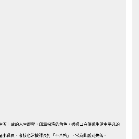
生五十歲的人生歷程，印章扮演的角色，透過口白傳遞生活中平凡的
小職員，考核也常被課長打「不合​格」，常為此感到失落。