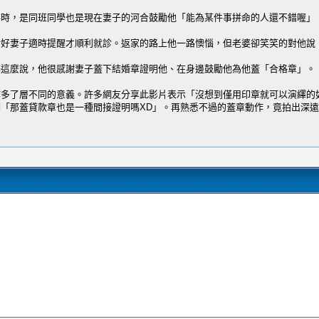
時，是同班同學也是現在妻子的河合鼓勵他「能為某件事拼命的人還不錯喔」，
好妻子適時提醒才順利就診。返家的路上他一路懊惱，但老婆卻笑笑的對他說「
藤這麼說，他很感謝妻子蓋下結婚章證明他、在身邊鼓勵他為他蓋「合格章」。
作多了層不同的意義。許多網友分享此影片表示「沒想到僅用印章就可以演繹的
例「那蓋貸款章也是一種間接證明嗎XD」。再熟悉不過的蓋章動作，竟拍出深