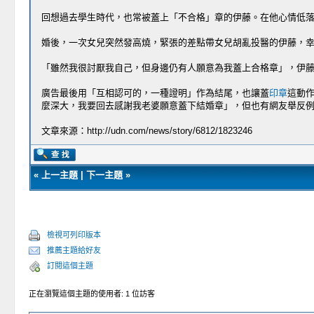
回想過去學生時代，也常被蓋上「不合格」章的伊藤。在他心情低落
婚後，一次女兒突然發高燒，緊張的差點帶女兒胡亂投醫的伊藤，幸
「雖然我很討厭我自己，但身邊仍有人願意為我蓋上合格章」，伊
廣告最後用「互相認可的，一種證明」作為結尾，也讓蓋
印章
這動
麼深大，我要回去感謝我老婆​願意蓋下結婚章」，但也有網友舉反
文章來源：http://udn.com/news/story/6812/1823246
«
上一主題
|
下一主題
»
檢視可列印版本
推薦主題給好友
訂閱這個主題
正在瀏覽這個主題的使用者: 1 位訪客