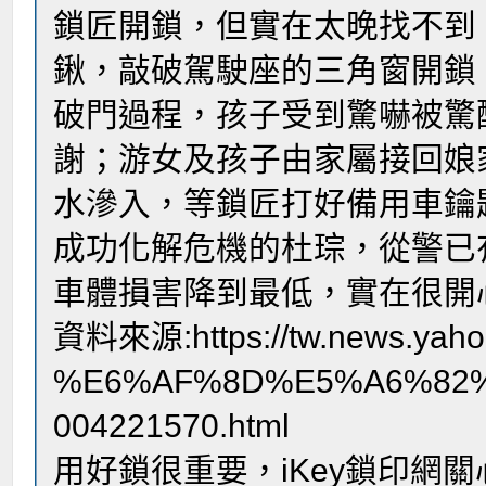
鎖匠開鎖，但實在太晚找不到
鍬，敲破駕駛座的三角窗開鎖
破門過程，孩子受到驚嚇被驚
謝；游女及孩子由家屬接回娘
水滲入，等鎖匠打好備用車鑰
成功化解危機的杜琮，從警已
車體損害降到最低，實在很開
資料來源:https://tw.news.
%E6%AF%8D%E5%A6%82
004221570.html
用好鎖很重要，iKey鎖印網關