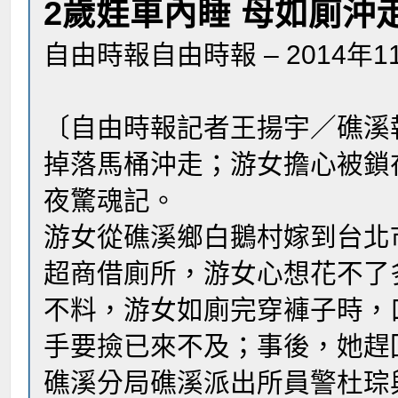
2歲娃車內睡 母如廁沖
自由時報自由時報 – 2014年11
〔自由時報記者王揚宇／礁溪
掉落馬桶沖走；游女擔心被鎖
夜驚魂記。
游女從礁溪鄉白鵝村嫁到台北
超商借廁所，游女心想花不了
不料，游女如廁完穿褲子時，
手要撿已來不及；事後，她趕
礁溪分局礁溪派出所員警杜琮