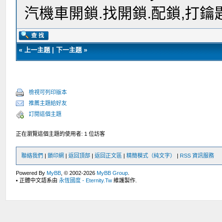
汽機車開鎖.找開鎖.配鎖,打鑰
«
上一主題
|
下一主題
»
檢視可列印版本
推薦主題給好友
訂閱這個主題
正在瀏覽這個主題的使用者: 1 位訪客
聯絡我們
|
鎖印網
|
返回頂部
|
返回正文區
|
精簡模式（純文字）
|
RSS 資訊服務
Powered By
MyBB
, © 2002-2026
MyBB Group
.
• 正體中文語系由
永恆國度 - Eternity.Tw
維護製作.