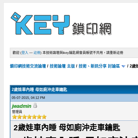
歡迎 (
登入
—
註冊
)
本技術論壇與ikey鑰匙網會員帳號不共用，請重新註冊
鎖印網技術交流論壇
/
技術論壇 主版
/
技術、新訊分享 討論區
/
2歲
2歲娃車內睡 母如廁沖走車鑰匙
05-07-2015, 04:12 PM
jwadmin
管理員
2歲娃車內睡 母如廁沖走車鑰匙