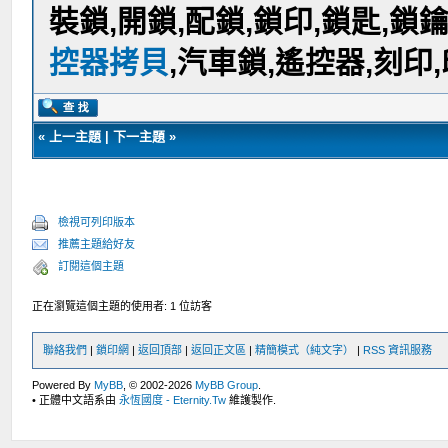
裝鎖,開鎖,配鎖,鎖印,鎖匙,鎖
控器拷貝
,汽車鎖,遙控器,刻印
«
上一主題
|
下一主題
»
檢視可列印版本
推薦主題給好友
訂閱這個主題
正在瀏覽這個主題的使用者: 1 位訪客
聯絡我們
|
鎖印網
|
返回頂部
|
返回正文區
|
精簡模式（純文字）
|
RSS 資訊服務
Powered By
MyBB
, © 2002-2026
MyBB Group
.
• 正體中文語系由
永恆國度 - Eternity.Tw
維護製作.