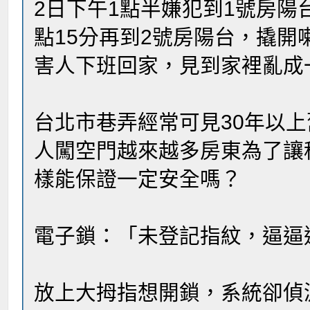
2日下午1點半嫌犯到1號房陽
點15分再到2號房陽台，撬開
害人下班回家，見到家裡亂成
台北市巷弄經常可見30年以
人闖空門越來越多房東為了讓
樣能保證一定安全嗎？
電子鎖：「未登記指紋，逼逼
放上大拇指想開鎖，系統卻偵