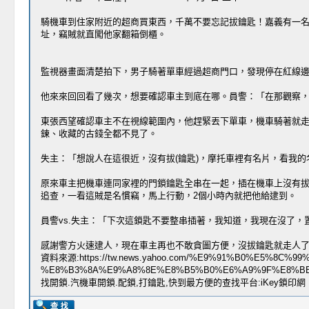
騎機車到住家附近的超商買東西，千萬不要忘記拔鑰匙！嘉義有一名
址，竊賊就直闖他家翻箱倒櫃。
監視器畫面清楚拍下，男子騎著單車經過超商門口，發現停在紅線
他來來回回看了幾次，想要確認車主到底在哪。員警：「在那觀察
東張西望確認車主不在視線範圍內，他趕緊丟下單車，機車騎著就走
鍊、收藏的古錢全都不見了。
失主：「想說人在這很近，沒有拔(鑰匙)，摩托車裡有名片，看我的
原來車主把機車連同家裡的門鎖鑰匙全串在一起，插在機車上沒有拔
追查，一看這賊是名慣竊，馬上行動，2個小時內就把他給逮到。
員警vs.失主：「下次這鎖匙不要整串插著，我知道，我現在沒了，
感謝警方火速逮人，現在車主再也不敢貪圖方便，沒拔鑰匙就走人
資料來源:https://tw.news.yahoo.com/%E9%91%B0%E5%8C%9
%E8%B3%8A%E9%A8%8E%E8%B5%B0%E6%A9%9F%E8%BB%
找開鎖.汽機車開鎖.配鎖,打鑰匙,快到最方便的查找平台:iKey鎖印網