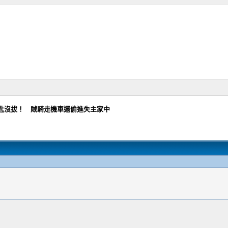
匙沒拔！ 賊騎走機車還偷進失主家中