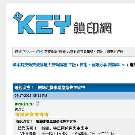
歡迎 (
登入
—
註冊
)
本技術論壇與ikey鑰匙網會員帳號不共用，請重新註冊
鎖印網技術交流論壇
/
技術論壇 主版
/
技術、新訊分享 討論區
/
鑰
1 次(票) - 平均評價: 5
1
2
3
4
5
鑰匙沒拔！ 賊騎走機車還偷進失主家中
04-17-2015, 05:32 PM
jwadmin
管理員
鑰匙沒拔！ 賊騎走機車還偷進失主家中
鑰匙沒拔！ 賊騎走機車還偷進失主家中
TVBS作者： 辜士陞 | TVBS – 2015年4月1日 上午11:15