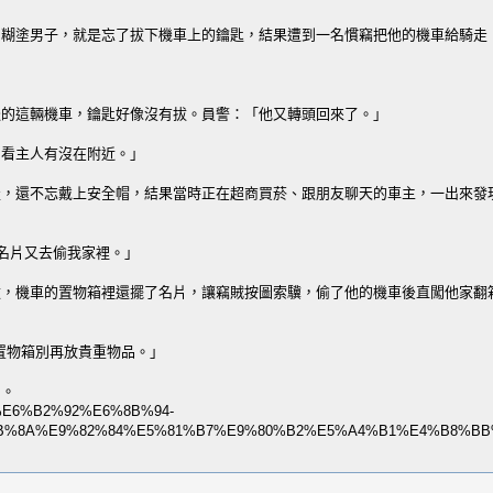
糊塗男子，就是忘了拔下機車上的鑰匙，結果遭到一名慣竊把他的機車給騎走，
邊的這輛機車，鑰匙好像沒有拔。員警：「他又轉頭回來了。」
，看主人有沒在附近。」
，還不忘戴上安全帽，結果當時正在超商買菸、跟朋友聊天的車主，一出來發現
名片又去偷我家裡。」
，機車的置物箱裡還擺了名片，讓竊賊按圖索驥，偷了他的機車後直闖他家翻箱
置物箱別再放貴重物品。」
了。
9%E6%B2%92%E6%8B%94-
8A%E9%82%84%E5%81%B7%E9%80%B2%E5%A4%B​1%E4%B8%BB%E5