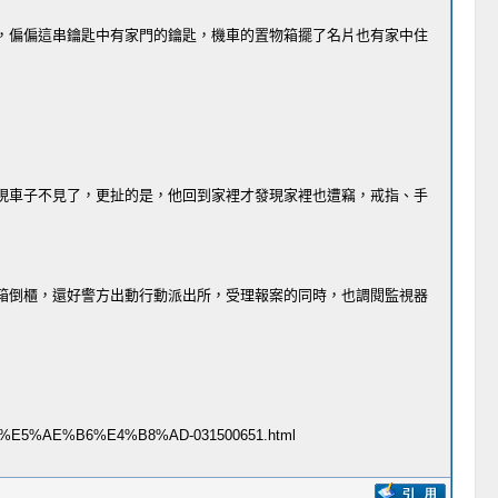
偏偏這串鑰匙中有家門的鑰匙，機​車的置物箱擺了名片也有家中住
車子不見了，更扯的是，他回到家​裡才發現家裡也遭竊，戒指、手
倒櫃，還好警方出動行動派出所，​受理報案的同時，也調閱監視器
%AE%B6%E4%B8%AD-031500651.html