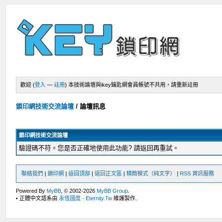
歡迎 (
登入
—
註冊
)
本技術論壇與ikey鑰匙網會員帳號不共用，請重新註冊
鎖印網技術交流論壇
/
論壇訊息
鎖印網技術交流論壇
驗證碼不符。您是否正確地使用此功能? 請返回再重試。
聯絡我們
|
鎖印網
|
返回頂部
|
返回正文區
|
精簡模式（純文字）
|
RSS 資訊服務
Powered By
MyBB
, © 2002-2026
MyBB Group
.
• 正體中文語系由
永恆國度 - Eternity.Tw
維護製作.