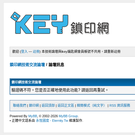
歡迎 (
登入
—
註冊
)
本技術論壇與ikey鑰匙網會員帳號不共用，請重新註冊
鎖印網技術交流論壇
/
論壇訊息
鎖印網技術交流論壇
驗證碼不符。您是否正確地使用此功能? 請返回再重試。
聯絡我們
|
鎖印網
|
返回頂部
|
返回正文區
|
精簡模式（純文字）
|
RSS 資訊服務
Powered By
MyBB
, © 2002-2026
MyBB Group
.
• 正體中文語系由
永恆國度 - Eternity.Tw
維護製作.