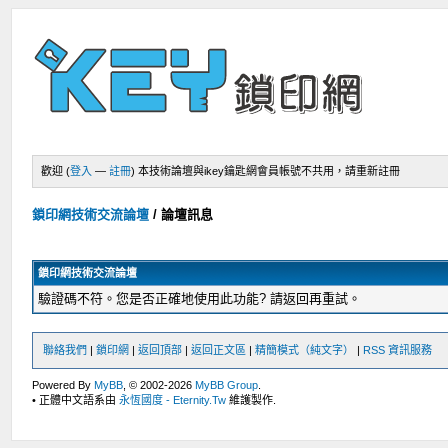
歡迎 (
登入
—
註冊
)
本技術論壇與ikey鑰匙網會員帳號不共用，請重新註冊
鎖印網技術交流論壇
/
論壇訊息
鎖印網技術交流論壇
驗證碼不符。您是否正確地使用此功能? 請返回再重試。
聯絡我們
|
鎖印網
|
返回頂部
|
返回正文區
|
精簡模式（純文字）
|
RSS 資訊服務
Powered By
MyBB
, © 2002-2026
MyBB Group
.
• 正體中文語系由
永恆國度 - Eternity.Tw
維護製作.