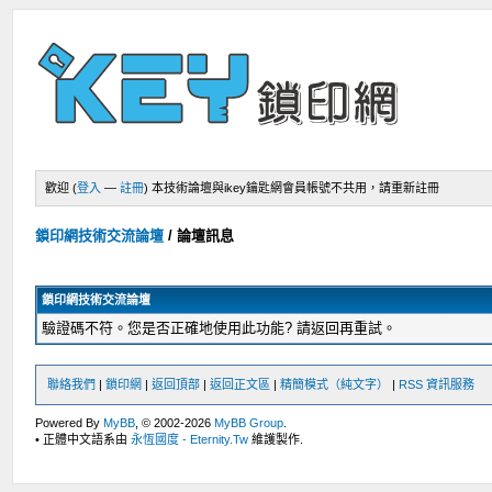
歡迎 (
登入
—
註冊
)
本技術論壇與ikey鑰匙網會員帳號不共用，請重新註冊
鎖印網技術交流論壇
/
論壇訊息
鎖印網技術交流論壇
驗證碼不符。您是否正確地使用此功能? 請返回再重試。
聯絡我們
|
鎖印網
|
返回頂部
|
返回正文區
|
精簡模式（純文字）
|
RSS 資訊服務
Powered By
MyBB
, © 2002-2026
MyBB Group
.
• 正體中文語系由
永恆國度 - Eternity.Tw
維護製作.