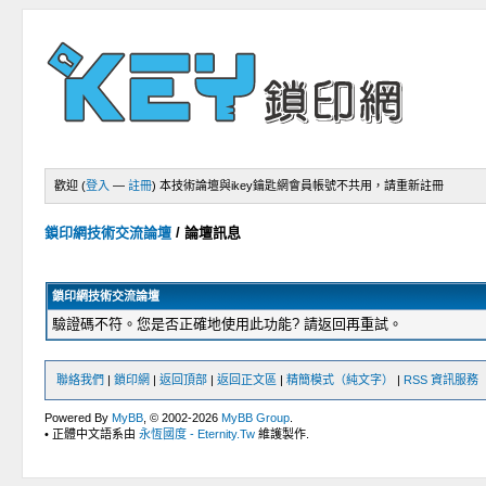
歡迎 (
登入
—
註冊
)
本技術論壇與ikey鑰匙網會員帳號不共用，請重新註冊
鎖印網技術交流論壇
/
論壇訊息
鎖印網技術交流論壇
驗證碼不符。您是否正確地使用此功能? 請返回再重試。
聯絡我們
|
鎖印網
|
返回頂部
|
返回正文區
|
精簡模式（純文字）
|
RSS 資訊服務
Powered By
MyBB
, © 2002-2026
MyBB Group
.
• 正體中文語系由
永恆國度 - Eternity.Tw
維護製作.