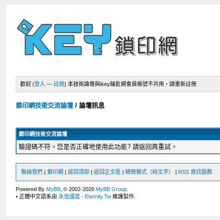
歡迎 (
登入
—
註冊
)
本技術論壇與ikey鑰匙網會員帳號不共用，請重新註冊
鎖印網技術交流論壇
/
論壇訊息
鎖印網技術交流論壇
驗證碼不符。您是否正確地使用此功能? 請返回再重試。
聯絡我們
|
鎖印網
|
返回頂部
|
返回正文區
|
精簡模式（純文字）
|
RSS 資訊服務
Powered By
MyBB
, © 2002-2026
MyBB Group
.
• 正體中文語系由
永恆國度 - Eternity.Tw
維護製作.