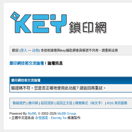
歡迎 (
登入
—
註冊
)
本技術論壇與ikey鑰匙網會員帳號不共用，請重新註冊
鎖印網技術交流論壇
/
論壇訊息
鎖印網技術交流論壇
驗證碼不符。您是否正確地使用此功能? 請返回再重試。
聯絡我們
|
鎖印網
|
返回頂部
|
返回正文區
|
精簡模式（純文字）
|
RSS 資訊服務
Powered By
MyBB
, © 2002-2026
MyBB Group
.
• 正體中文語系由
永恆國度 - Eternity.Tw
維護製作.