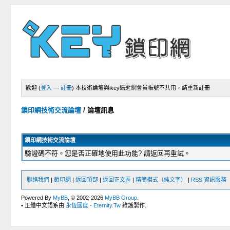
歡迎 (
登入
—
註冊
)
本技術論壇與ikey鑰匙網會員帳號不共用，請重新註冊
鎖印網技術交流論壇
/
論壇訊息
鎖印網技術交流論壇
驗證碼不符。您是否正確地使用此功能? 請返回再重試。
聯絡我們
|
鎖印網
|
返回頂部
|
返回正文區
|
精簡模式（純文字）
|
RSS 資訊服務
Powered By
MyBB
, © 2002-2026
MyBB Group
.
• 正體中文語系由
永恆國度 - Eternity.Tw
維護製作.