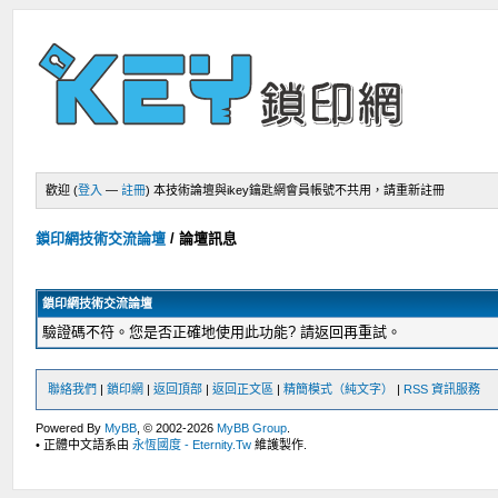
歡迎 (
登入
—
註冊
)
本技術論壇與ikey鑰匙網會員帳號不共用，請重新註冊
鎖印網技術交流論壇
/
論壇訊息
鎖印網技術交流論壇
驗證碼不符。您是否正確地使用此功能? 請返回再重試。
聯絡我們
|
鎖印網
|
返回頂部
|
返回正文區
|
精簡模式（純文字）
|
RSS 資訊服務
Powered By
MyBB
, © 2002-2026
MyBB Group
.
• 正體中文語系由
永恆國度 - Eternity.Tw
維護製作.