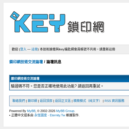
歡迎 (
登入
—
註冊
)
本技術論壇與ikey鑰匙網會員帳號不共用，請重新註冊
鎖印網技術交流論壇
/
論壇訊息
鎖印網技術交流論壇
驗證碼不符。您是否正確地使用此功能? 請返回再重試。
聯絡我們
|
鎖印網
|
返回頂部
|
返回正文區
|
精簡模式（純文字）
|
RSS 資訊服務
Powered By
MyBB
, © 2002-2026
MyBB Group
.
• 正體中文語系由
永恆國度 - Eternity.Tw
維護製作.