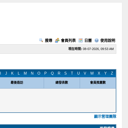
搜尋
會員列表
日曆
使用說明
現在時間:
08-07-2026, 09:53 AM
I
J
K
L
M
N
O
P
Q
R
S
T
U
V
W
X
Y
Z
最後造訪
總發表數
會員推薦數
顯示管理團隊