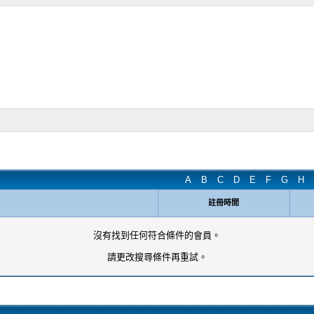
A
B
C
D
E
F
G
H
註冊時間
沒有找到任何符合條件的會員。
請更改搜尋條件再重試。