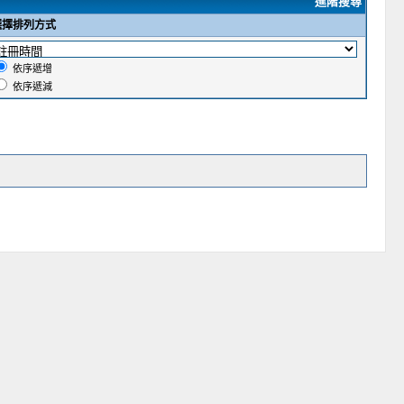
進階搜尋
選擇排列方式
依序遞增
依序遞減