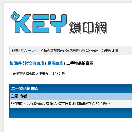
歡迎 (
登入
—
註冊
)
本技術論壇與ikey鑰匙網會員帳號不共用，請重新註冊
鎖印網技術交流論壇
/
跳蚤商場
/
二手物品拍賣區
正在瀏覽這個版面的使用者： 1 位訪客
二手物品拍賣區
主題
/
作者
很抱歉，這個版面沒有符合指定日期和時間限制內的主題。