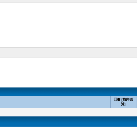
回覆
[
依序遞
減
]