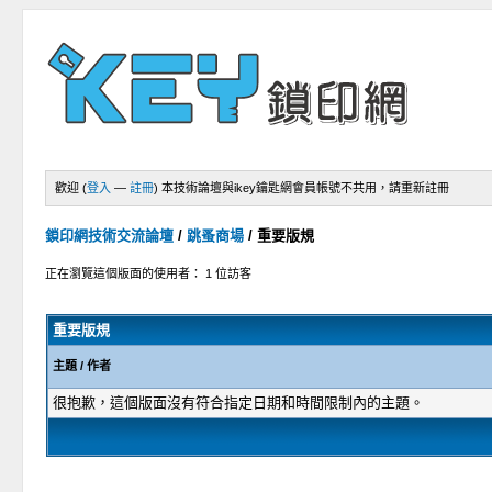
歡迎 (
登入
—
註冊
)
本技術論壇與ikey鑰匙網會員帳號不共用，請重新註冊
鎖印網技術交流論壇
/
跳蚤商場
/
重要版規
正在瀏覽這個版面的使用者： 1 位訪客
重要版規
主題
/
作者
很抱歉，這個版面沒有符合指定日期和時間限制內的主題。