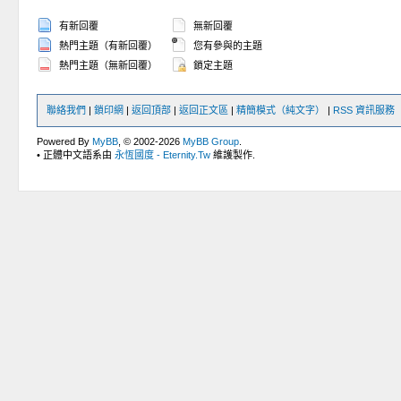
有新回覆
無新回覆
熱門主題（有新回覆）
您有參與的主題
熱門主題（無新回覆）
鎖定主題
聯絡我們
|
鎖印網
|
返回頂部
|
返回正文區
|
精簡模式（純文字）
|
RSS 資訊服務
Powered By
MyBB
, © 2002-2026
MyBB Group
.
• 正體中文語系由
永恆國度 - Eternity.Tw
維護製作.