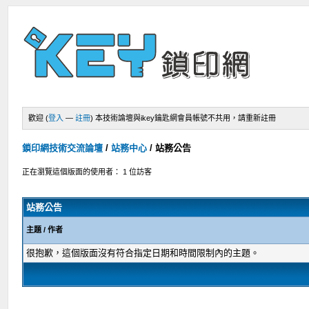
歡迎 (
登入
—
註冊
)
本技術論壇與ikey鑰匙網會員帳號不共用，請重新註冊
鎖印網技術交流論壇
/
站務中心
/
站務公告
正在瀏覽這個版面的使用者： 1 位訪客
站務公告
主題
/
作者
很抱歉，這個版面沒有符合指定日期和時間限制內的主題。