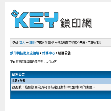
歡迎 (
登入
—
註冊
)
本技術論壇與ikey鑰匙網會員帳號不共用，請重新註冊
鎖印網技術交流論壇
/
站務中心
/
站務公告
正在瀏覽這個版面的使用者： 1 位訪客
站務公告
主題
/
作者
很抱歉，這個版面沒有符合指定日期和時間限制內的主題。