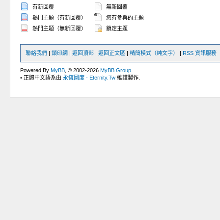
有新回覆
無新回覆
熱門主題（有新回覆）
您有參與的主題
熱門主題（無新回覆）
鎖定主題
聯絡我們
|
鎖印網
|
返回頂部
|
返回正文區
|
精簡模式（純文字）
|
RSS 資訊服務
Powered By
MyBB
, © 2002-2026
MyBB Group
.
• 正體中文語系由
永恆國度 - Eternity.Tw
維護製作.