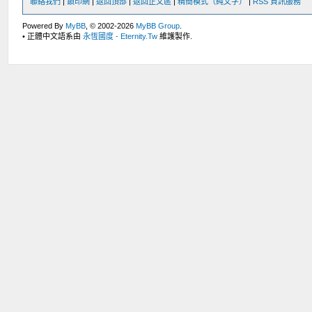
聯絡我們
|
鎖印網
|
返回頂部
|
返回正文區
|
精簡模式（純文字）
|
RSS 資訊服務
Powered By
MyBB
, © 2002-2026
MyBB Group
.
• 正體中文語系由
永恆國度 - Eternity.Tw
維護製作.