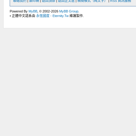
聯絡我們
|
鎖印網
|
返回頂部
|
返回正文區
|
精簡模式（純文字）
|
RSS 資訊服務
Powered By
MyBB
, © 2002-2026
MyBB Group
.
• 正體中文語系由
永恆國度 - Eternity.Tw
維護製作.