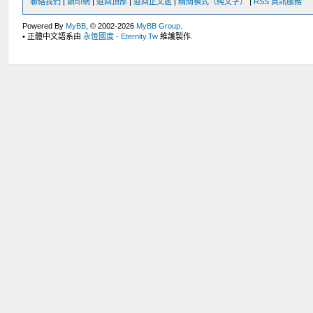
聯絡我們
|
鎖印網
|
返回頂部
|
返回正文區
|
精簡模式（純文字）
|
RSS 資訊服務
Powered By
MyBB
, © 2002-2026
MyBB Group
.
• 正體中文語系由
永恆國度 - Eternity.Tw
維護製作.