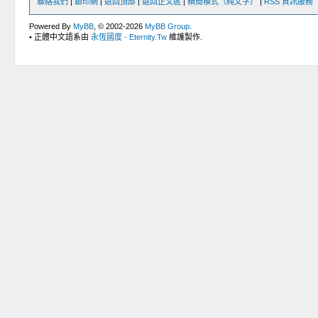
聯絡我們
|
鎖印網
|
返回頂部
|
返回正文區
|
精簡模式（純文字）
|
RSS 資訊服務
Powered By
MyBB
, © 2002-2026
MyBB Group
.
• 正體中文語系由
永恆國度 - Eternity.Tw
維護製作.