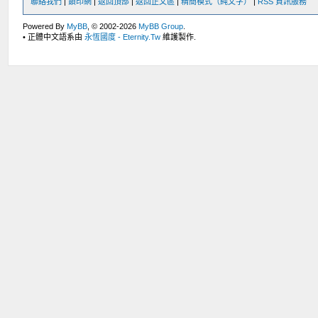
聯絡我們
|
鎖印網
|
返回頂部
|
返回正文區
|
精簡模式（純文字）
|
RSS 資訊服務
Powered By
MyBB
, © 2002-2026
MyBB Group
.
• 正體中文語系由
永恆國度 - Eternity.Tw
維護製作.