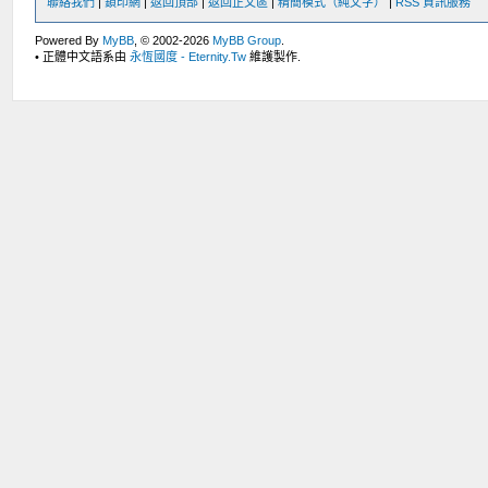
聯絡我們
|
鎖印網
|
返回頂部
|
返回正文區
|
精簡模式（純文字）
|
RSS 資訊服務
Powered By
MyBB
, © 2002-2026
MyBB Group
.
• 正體中文語系由
永恆國度 - Eternity.Tw
維護製作.