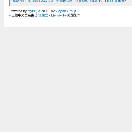
聯絡我們
|
鎖印網
|
返回頂部
|
返回正文區
|
精簡模式（純文字）
|
RSS 資訊服務
Powered By
MyBB
, © 2002-2026
MyBB Group
.
• 正體中文語系由
永恆國度 - Eternity.Tw
維護製作.