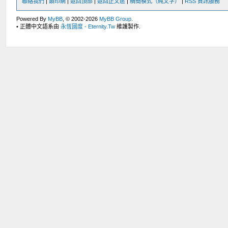
聯絡我們
|
鎖印網
|
返回頂部
|
返回正文區
|
精簡模式（純文字）
|
RSS 資訊服務
Powered By
MyBB
, © 2002-2026
MyBB Group
.
• 正體中文語系由
永恆國度 - Eternity.Tw
維護製作.