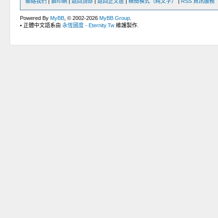
聯絡我們
|
鎖印網
|
返回頂部
|
返回正文區
|
精簡模式（純文字）
|
RSS 資訊服務
Powered By
MyBB
, © 2002-2026
MyBB Group
.
• 正體中文語系由
永恆國度 - Eternity.Tw
維護製作.