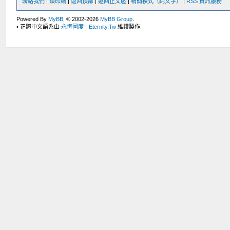
聯絡我們
|
鎖印網
|
返回頂部
|
返回正文區
|
精簡模式（純文字）
|
RSS 資訊服務
Powered By
MyBB
, © 2002-2026
MyBB Group
.
• 正體中文語系由
永恆國度 - Eternity.Tw
維護製作.