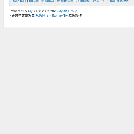
聯絡我們
|
鎖印網
|
返回頂部
|
返回正文區
|
精簡模式（純文字）
|
RSS 資訊服務
Powered By
MyBB
, © 2002-2026
MyBB Group
.
• 正體中文語系由
永恆國度 - Eternity.Tw
維護製作.