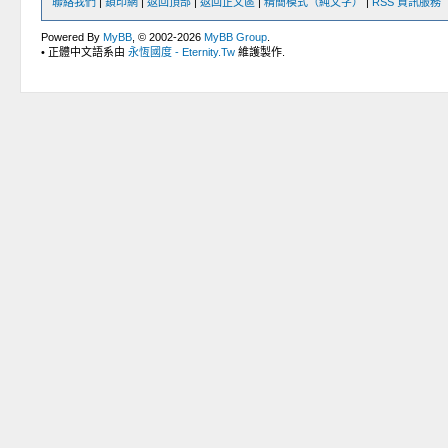
聯絡我們
|
鎖印網
|
返回頂部
|
返回正文區
|
精簡模式（純文字）
|
RSS 資訊服務
Powered By
MyBB
, © 2002-2026
MyBB Group
.
• 正體中文語系由
永恆國度 - Eternity.Tw
維護製作.