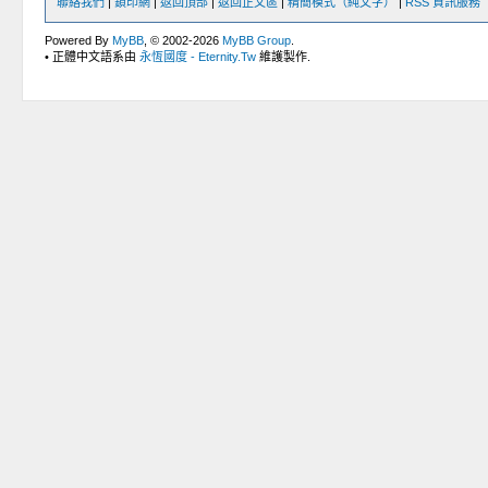
聯絡我們
|
鎖印網
|
返回頂部
|
返回正文區
|
精簡模式（純文字）
|
RSS 資訊服務
Powered By
MyBB
, © 2002-2026
MyBB Group
.
• 正體中文語系由
永恆國度 - Eternity.Tw
維護製作.