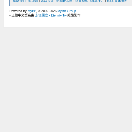
聯絡我們
|
鎖印網
|
返回頂部
|
返回正文區
|
精簡模式（純文字）
|
RSS 資訊服務
Powered By
MyBB
, © 2002-2026
MyBB Group
.
• 正體中文語系由
永恆國度 - Eternity.Tw
維護製作.